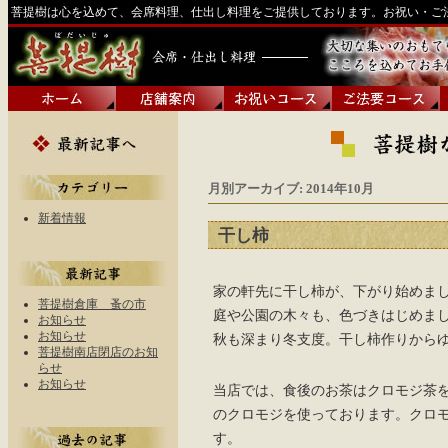
菩提樹は心を込めて、会席料理、仕出し料理をご提供しております。お祝い・ご
月別アーカイブ:
2014年10月
新着情報
干し柿
家の軒先に干し柿が、下がり始めま
菩提樹倉庫 蚤の市
庭や公園の木々も、色づきはじめま
お知らせ
お知らせ
秋も深まり冬支度。干し柿作りから
菩提樹南店閉店のお知
らせ
お知らせ
当店では、食後のお茶はクロモジ茶
のクロモジを使っております。クロ
す。