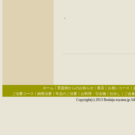
｜
｜
｜
｜
ホーム
菩提樹からのお知らせ
東店
お祝いコース
｜
｜
｜
｜
｜
ご法要コース
納骨法要
年忌のご法要
お料理・引出物
仕出し
ご会食
Copyright(c) 2013 Bodaiju-toyama.jp All 